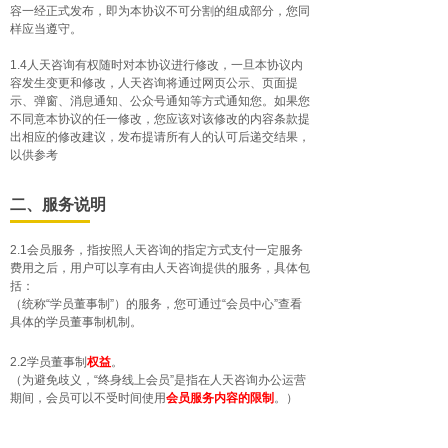
容一经正式发布，即为本协议不可分割的组成部分，您同
样应当遵守。
1.4人天咨询有权随时对本协议进行修改，一旦本协议内
容发生变更和修改，人天咨询将通过网页公示、页面提
示、弹窗、消息通知、公众号通知等方式通知您。如果您
不同意本协议的任一修改，您应该对该修改的内容条款提
出相应的修改建议，发布提请所有人的认可后递交结果，
以供参考
二、服务说明
2.1会员服务，指按照人天咨询的指定方式支付一定服务
费用之后，用户可以享有由人天咨询提供的服务，具体包
括：
（统称“学员董事制”）的服务，您可通过“会员中心”查看
具体的学员董事制机制。
2.2学员董事制
权益
。
（为避免歧义，“终身线上会员”是指在人天咨询办公运营
期间，会员可以不受时间使用
会员服务内容的限制
。
）
2.3您理解并同意，在您使用会员服务的过程中，仍会看