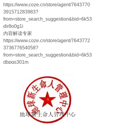
https://www.coze.cn/store/agent/7643770
391571283983?
from=store_search_suggestion&bid=6k53
dir8o0g1i
内容解读专家
https://www.coze.cn/store/agent/7643772
373677654058?
from=store_search_suggestion&bid=6k53
dbpqs301m
生命咨询专家
https://www.coze.cn/store/agent/7643773
887632949254?
from=store_search_suggestion&bid=6k53
dmhhc2g1i
课程指导专家
https://www.coze.cn/store/agent/7643774
697758310454?
from=store_search_suggestion&bid=6k53
e8e7k5018