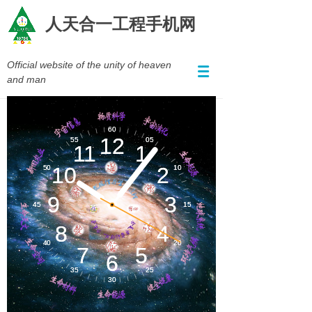
人天合一工程手机网
Official website of the unity of heaven
and man
宇宙信息​
物质科学
宇宙演化​
新旧农业
生命起源​
道
理
合
生命天文​
地球系统​
环境气候​
法
爱
生命空间​
法
健全健康​
生命材料​
生命能源​