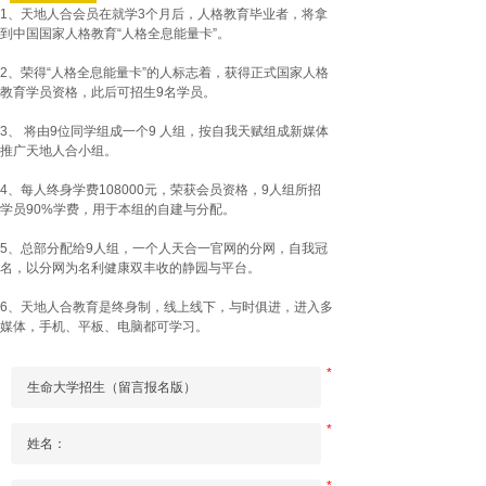
1、天地人合会员在就学3个月后，人格教育毕业者，将拿
到中国国家人格教育“人格全息能量卡”。
2、荣得“人格全息能量卡”的人标志着，获得正式国家人格
教育学员资格，此后可招生9名学员。
3、 将由9位同学组成一个9 人组，按自我天赋组成新媒体
推广天地人合小组。
4、每人终身学费108000元，荣获会员资格，9人组所招
学员90%学费，用于本组的自建与分配。
5、总部分配给9人组，一个人天合一官网的分网，自我冠
名，以分网为名利健康双丰收的静园与平台。
6、天地人合教育是终身制，线上线下，与时俱进，进入多
媒体，手机、平板、电脑都可学习。
7、天地人合大家庭董事制就是公有制，闹二元对立的人，
*
按违反校规除名。学员应有奉献精神。
8、天地人合总部，分部收支全透明，成为会员学员后，衣
*
食住行医，9人小组自负盈亏，无外求。
9、天地人合教育发起人是全球思想家委员会，所有收入用