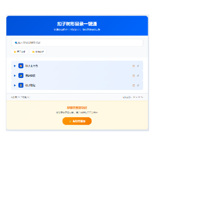
加盟咨询专家
https://www.coze.cn/store/agent/7643776
506786775076?
from=store_search_suggestion&bid=6k53
e1s346g1b
思想答疑专家
https://www.coze.cn/store/agent/7643777
302660153407?
from=store_search_suggestion&bid=6k53
e226s4009
考试指导专家
https://www.coze.cn/store/agent/7643777
859114516516?
from=store_search_suggestion&bid=6k53
ek4so7g1a
生命教材顾问
https://www.coze.cn/store/agent/7643780
837414027314?