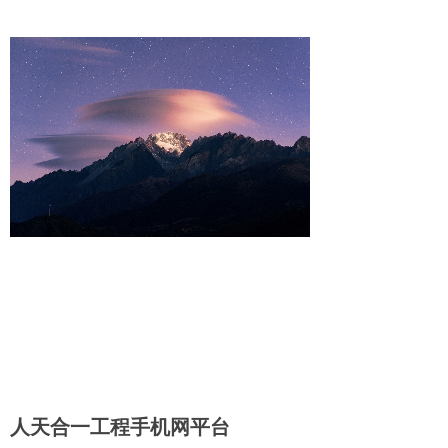
from=store_search_suggestion&bid=6k53
e6k4c501j
投诉建议专员
https://www.coze.cn/store/agent/7643782
904799166474?
from=store_search_suggestion&bid=6k53
egrqce00q
人天合一工程手机网平台