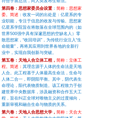
符合宇宙总法，向人类发布生命法。
第四卷：思想家委员会设置
：
简称：思想家
委。简述
：收发一词的出处是：亿星系的专
业职能，专注于信息的收发与传输。思想家
亿星系学院旨在将散落在全球范围内的（如
世界500强中具有深邃思想的空缺名人）零
散思想家，“收回培训”，为传统行业注入“生
命能量”，再将其应用到世界各地的全新行
业中，实现自我创新与突破。
第五卷：天地人合立体工程，
简称：立体工
程。简述：
其理念源于人体的生命法是天地
人合。此工程基于人体最高生命法，生命与
人体二合一，即阴阳平衡。其中，阴代表生
命理论，阳代表物质制造。该工程致力于创
建世界中央数据库，涉及融资和合作五大工
程，旨在纠正全球对唯物主义的过度倾向，
重新审视和融合生命与物质的关系。
第
六
卷：
天地人合思想大学，
简称：天合大