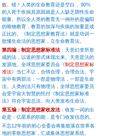
败
。
错！
人类的生命教育还是空白，
90%
的人死于疾病其原因就是人人缺乏阴性生命
能量。
所以全人类的教育无一例外的是偏阳
的唯物教育，教育的加深与疾病的加重是成
正比的。《制定思想家教育法》就是培训一
批懂生命法的思想家，立生命教育法。
第四编：制定思想家标准法
：天意幻变所形
成的法，以道的形式体现出来。天意是法的
发源地。全球思想家委员会《
制定思想家标
准法
》当仁不让，合情合理，合理合法。宇
宙中有两部法：一部是物理法，一部是生命
法。人类的法只有物理法，全球思想家委员
会受宇宙大智慧的托付《制定思想家标准
法》符合宇宙总法。向人类发布生命法。
第五编：制定思想家收发法
：收发一词的出
处是：亿星系的职能，是专门收发信息的。
不忘12年前的初心全委会将集散落在世界各
地的零散思想家，汇成集体思想家系统。