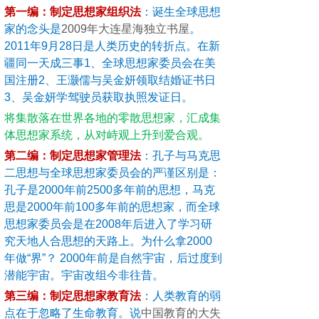
第一编：制定思想家组织法
：诞生全球思想
家的念头是
2009
年
大连星海独立书屋
。
2011年9月28日是人类历史的转折点。在新
疆同一天成三事1、全球思想家委员会在美
国注册2、王灏儒与吴金妍领取结婚证书日
3、吴金妍学驾驶员获取执照发证日。
将集散落在世界各地的零散思想家，汇成集
体思想家系统，从对峙观上升到爱合观。
第二编：制定思想家管理法
：
孔子与马克思
二思想与全球思想家委员会的严谨区别是：
孔子是2000年前2500多年前的思想，马克
思是2000年前100多年前的思想家，而全球
思想家委员会是在2008年后进入了学习研
究天地人合思想的天路上。为什么拿2000
年做“界”？ 2000年前是自然宇宙，后过度到
潜能宇宙。宇宙改组今非往昔。
第三编：制定思想家教育法
：人类教育的弱
点在于忽略了生命教育。
说
中国教育的大失