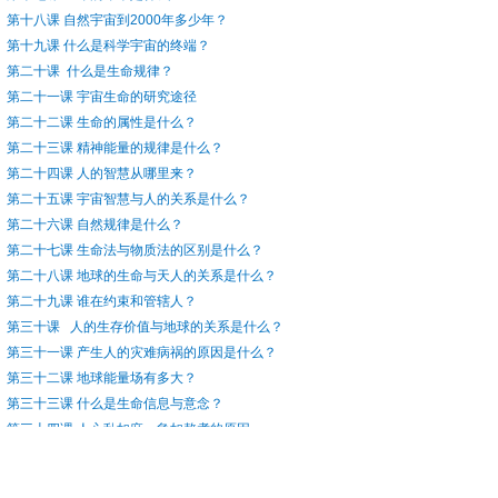
第十八课
自然宇宙到2000
年多少年？
第十九课
什么是科学宇宙的终端？
第二十课
什么是生命规律？
第二十一课
宇宙生命的研究途径
第二十二课
生命的属性是什么？
第二十三课
精神能量的规律是什么？
第二十四课
人的智慧从哪里来？
第二十五课
宇宙智慧与人的关系是什么？
第二十六课
自然规律是什么？
第二十七课
生命法与物质法的区别是什么？
第二十八课
地球的生命与天人的关系是什么？
第二十九课
谁在约束和管辖人？
第三十课
人的生存价值与地球的关系是什么？
第三十一课
产生人的灾难病祸的原因是什么？
第三十二课
地球能量场有多大？
第三十三课
什么是生命信息与意念？
第三十四课
人心乱如麻，急如熬煮的原因
第三十五课
人应该怎么爱惜自己？
第三十六课
人的生命法是什么？