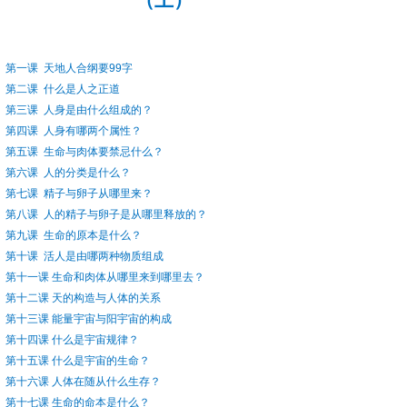
第一课
天地人合纲要99
字
第二课
什么是人之正道
第三课
人身是由什么组成的？
第四课
人身有哪两个属性？
第五课
生命与肉体要禁忌什么？
第六课
人的分类是什么？
第七课
精子与卵子从哪里来？
第八课
人的精子与卵子是从哪里释放的？
第九课
生命的原本是什么？
第十课
活人是由哪两种物质组成
第十一课
生命和肉体从哪里来到哪里去？
第十二课
天的构造与人体的关系
第十三课
能量宇宙与阳宇宙的构成
第十四课
什么是宇宙规律？
第十五课
什么是宇宙的生命？
第十六课
人体在随从什么生存？
第十七课
生命的命本是什么？