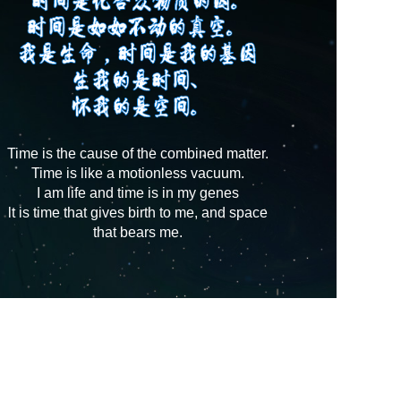
Time is the cause of the combined matter.
Time is like a motionless vacuum.
I am life and time is in my genes
lt is time that gives birth to me, and space
that bears me.