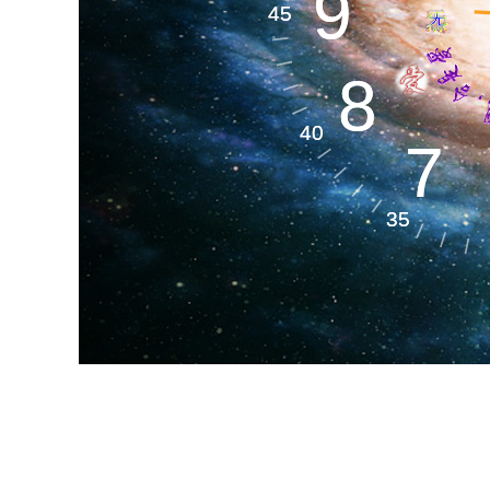
生命天文​
9
9
45
45
8
8
生命空间​
40
40
7
7
35
35
生命材料​
生