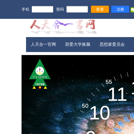
手机
密码
登录
注册
人天合一官网
部委大学换脑
思想家委员会
宇宙信息​
55
55
11
11
新旧农业
10
10
50
50