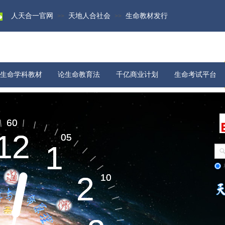
人天合一官网
天地人合社会
生命教材发行
>>
>>
生命学科教材
论生命教育法
千亿商业计划
生命考试平台
物质科学
宇宙演化​
60
60
12
12
05
05
1
1
生命起源​
2
2
10
10