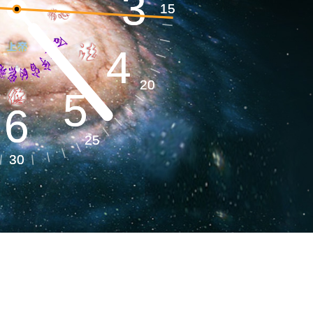
3
3
地球系统​
15
15
4
4
环境气候​
20
20
5
5
6
6
25
25
健全健康​
30
30
命能源​