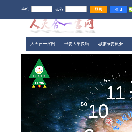
手机
密码
登录
注册
人天合一官网
部委大学换脑
思想家委员会
宇宙信息​
55
55
11
11
新旧农业
10
10
50
50