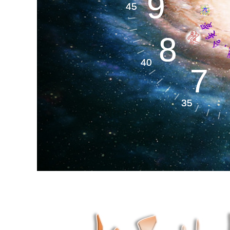
生命天文​
9
9
45
45
8
8
生命空间​
40
40
7
7
35
35
生命材料​
生
OUR ADVANTAGE