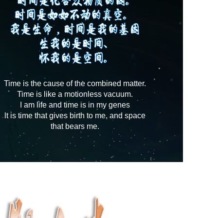
Time is the cause of the combined matter.
Time is like a motionless vacuum.
I am life and time is in my genes
lt is time that gives birth to me, and space
that bears me.