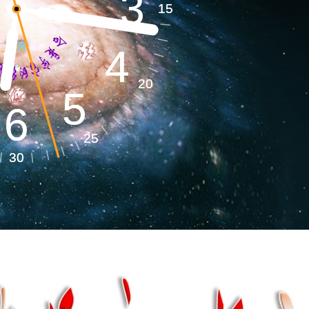
3
3
地球系统​
15
15
4
4
环境气候​
20
20
5
5
6
6
25
25
健全健康​
30
30
命能源​