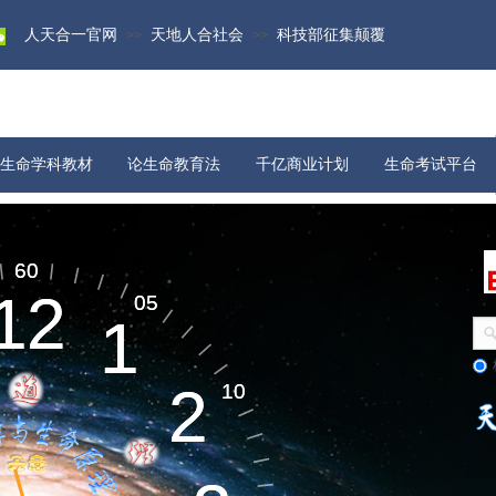
人天合一官网
天地人合社会
科技部征集颠覆
>>
>>
生命学科教材
论生命教育法
千亿商业计划
生命考试平台
物质科学
宇宙演化​
60
60
12
12
05
05
1
1
生命起源​
2
2
10
10