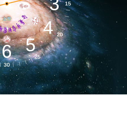
3
3
地球系统​
15
15
4
4
环境气候​
20
20
5
5
6
6
25
25
健全健康​
30
30
命能源​