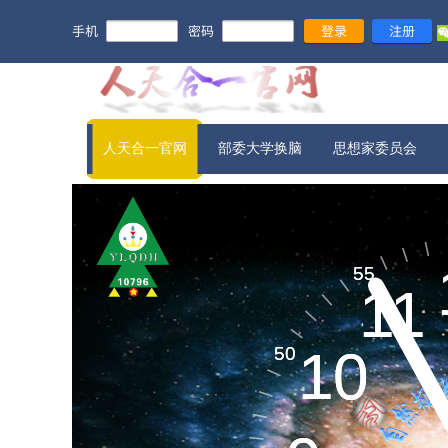
手机
密码
登录
注册
人天合一官网
部委大学换脑
思想家委员会
宇宙信息​
55
55
11
11
新旧农业
10
10
50
50