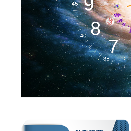
生命天文​
9
9
45
45
8
8
生命空间​
40
40
7
7
35
35
生命材料​
生