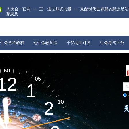
人天合一官网
三、道法师资力量
支配现代世界观的观念是法
>>
>>
蒙思想
生命学科教材
论生命教育法
千亿商业计划
生命考试平台
物质科学
宇宙演化​
60
60
12
12
05
05
1
1
生命起源​
2
2
10
10