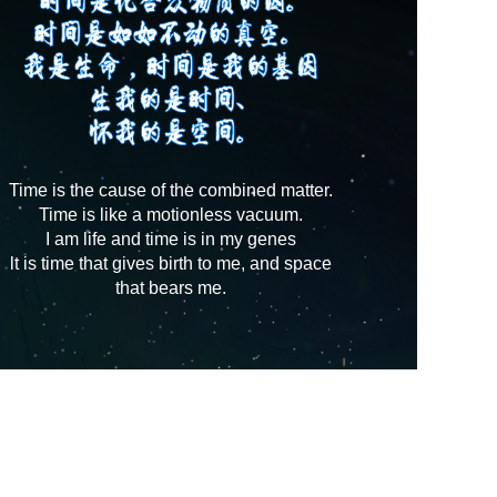
Time is the cause of the combined matter.
Time is like a motionless vacuum.
I am life and time is in my genes
lt is time that gives birth to me, and space
that bears me.