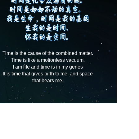
Time is the cause of the combined matter.
Time is like a motionless vacuum.
I am life and time is in my genes
lt is time that gives birth to me, and space
that bears me.