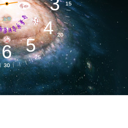
3
3
地球系统​
15
15
4
4
环境气候​
20
20
5
5
6
6
25
25
健全健康​
30
30
命能源​