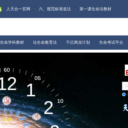
人天合一官网
六、规范标准道法
第一课生命法教材
>>
>>
生命学科教材
论生命教育法
千亿商业计划
生命考试平台
物质科学
宇宙演化​
60
60
12
12
05
05
1
1
生命起源​
2
2
10
10