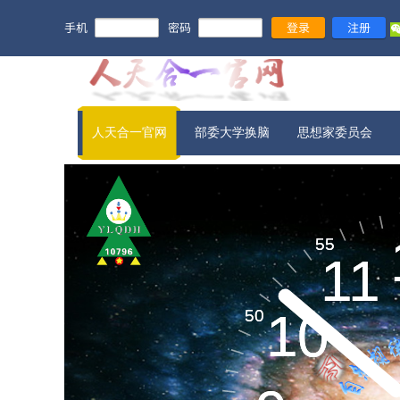
手机
密码
登录
注册
人天合一官网
部委大学换脑
思想家委员会
宇宙信息​
55
55
11
11
新旧农业
10
10
50
50