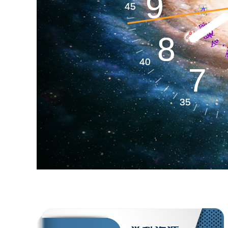
生命天文​
9
9
45
45
8
8
生命空间​
40
40
7
7
35
35
生命材料​
生