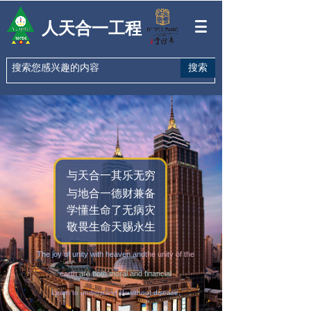
人天合一工程
搜索
与天合一其乐无穷
与地合一德财兼备
学懂生命了无病灾
敬畏生命天赐永生
The joy of unity with heaven and
the unity of the
earth
are both moral and financial
Learn to understand life
without disease,