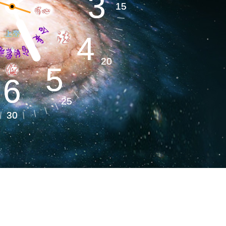
3
3
地球系统​
15
15
4
4
环境气候​
20
20
5
5
6
6
25
25
健全健康​
30
30
命能源​