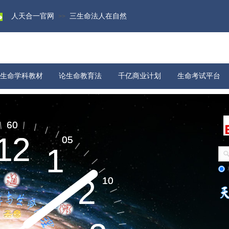
人天合一官网
三生命法人在自然
>>
生命学科教材
论生命教育法
千亿商业计划
生命考试平台
物质科学
宇宙演化​
60
60
12
12
05
05
1
1
生命起源​
2
2
10
10