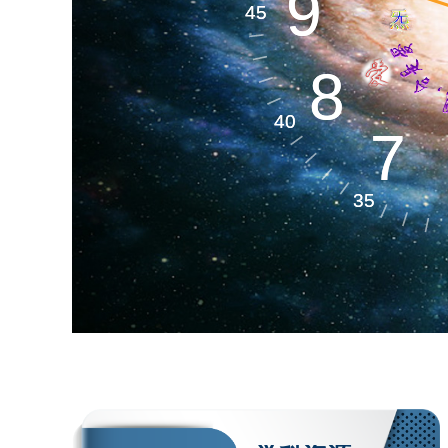
生命天文​
9
9
45
45
8
8
生命空间​
40
40
7
7
35
35
生命材料​
生