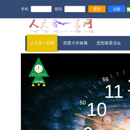
手机
密码
登录
注册
人天合一官网
部委大学换脑
思想家委员会
宇宙信息​
55
55
11
11
新旧农业
10
10
50
50