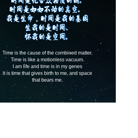
Time is the cause of the combined matter.
Time is like a motionless vacuum.
I am life and time is in my genes
lt is time that gives birth to me, and space
that bears me.