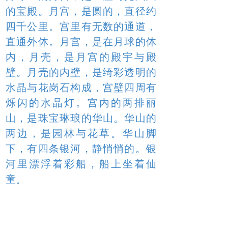
的宝殿。月宫，是圆的，直径约
四千公里。宫里有无数的通道，
直通外体。月宫，是在月球的体
内，月壳，是月宫的殿宇与殿
壁。月壳的内壁，是绮彩透明的
水晶与花岗石构成，宫壁四周有
烁闪的水晶灯。宫内的两排丽
山，是珠宝琳琅的华山。华山的
两边，是园林与花草。华山脚
下，有四条银河，静悄悄的。银
河里漂浮着彩船，船上坐着仙
童。
月宫的环境，无限优美。月宫里
的房宇，是继往开来的建筑。月