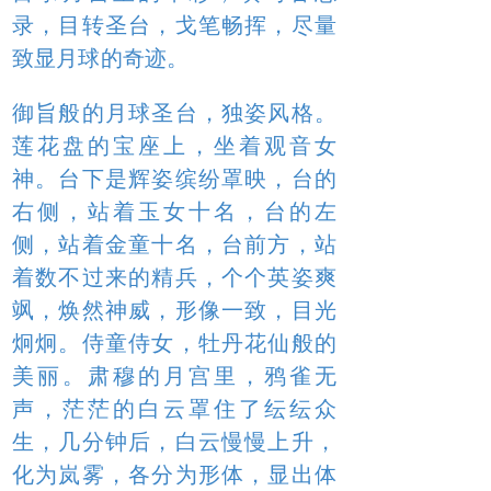
录，目转圣台，戈笔畅挥，尽量
致显月球的奇迹。
御旨般的月球圣台，独姿风格。
莲花盘的宝座上，坐着观音女
神。台下是辉姿缤纷罩映，台的
右侧，站着玉女十名，台的左
侧，站着金童十名，台前方，站
着数不过来的精兵，个个英姿爽
飒，焕然神威，形像一致，目光
炯炯。侍童侍女，牡丹花仙般的
美丽。肃穆的月宫里，鸦雀无
声，茫茫的白云罩住了纭纭众
生，几分钟后，白云慢慢上升，
化为岚雾，各分为形体，显出体