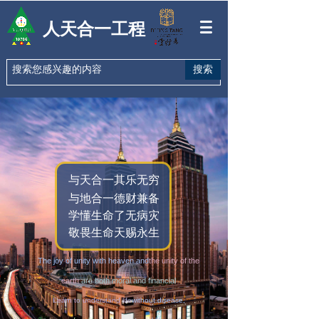
人天合一工程
搜索
与天合一其乐无穷
与地合一德财兼备
学懂生命了无病灾
敬畏生命天赐永生
The joy of unity with heaven and
the unity of the
earth
are both moral and financial
Learn to understand life
without disease,