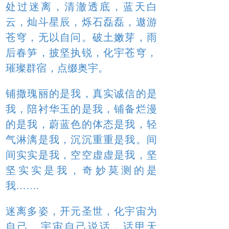
处过迷离，清澈透底，蓝天白
云，灿斗星辰，烁石磊磊，遨游
苍穹，无以自问。破土嫩芽，雨
后春笋，披坚执锐，化宇苍穹，
璀璨群宿，点缀奥宇。
铺撒瑰丽的是我，真实诚信的是
我，陪衬华玉的是我，铺备烂漫
的是我，蔚蓝色的体态是我，轻
气淋漓是我，沉沉重重是我。间
间实实是我，空空虚虚是我，坚
坚实实是我，奇妙莫测的是
我…….
迷离多姿，开元圣世，化宇宙为
自己。宇宙自己说话，话甲天