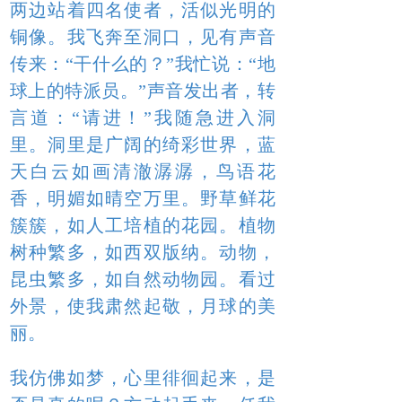
两边站着四名使者，活似光明的
铜像。我飞奔至洞口，见有声音
传来：“干什么的？”我忙说：“地
球上的特派员。”声音发出者，转
言道：“请进！”我随急进入洞
里。洞里是广阔的绮彩世界，蓝
天白云如画清澈潺潺，鸟语花
香，明媚如晴空万里。野草鲜花
簇簇，如人工培植的花园。植物
树种繁多，如西双版纳。动物，
昆虫繁多，如自然动物园。看过
外景，使我肃然起敬，月球的美
丽。
我仿佛如梦，心里徘徊起来，是