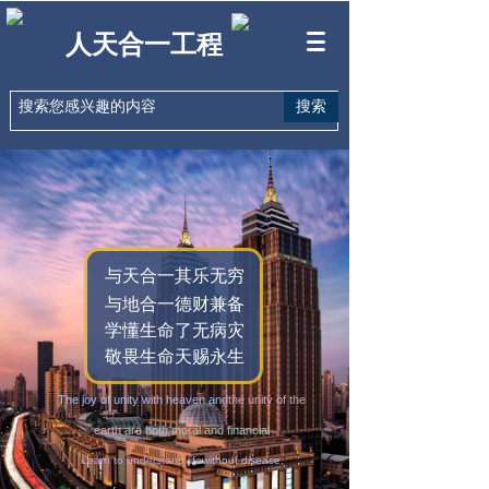
人天合一工程
搜索
与天合一其乐无穷
与地合一德财兼备
学懂生命了无病灾
敬畏生命天赐永生
The joy of unity with heaven and
the unity of the
earth
are both moral and financial
Learn to understand life
without disease,