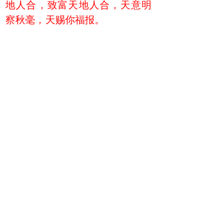
地人合，致富天地人合，天意明
察秋毫，天赐你福报。
（8、患者致富法 学费10800元）
当你与身边的5位病友分享了癌症
的自愈学费仅仅是10800元时，
（13，500元+40，500元+135，
000元=189000元）189000元。一
年的生活费绰绰有余。你若专业
做健康推广，每个月推广5人进入
天地人合医教学习那就是189000
元的12倍=226万元。
做《患者致富法》就是做天地人
合工程，你为天地人合做事，想