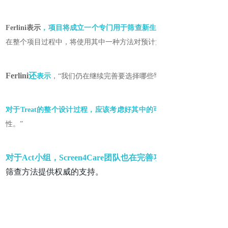
Ferlini表示
，项目将成立一个专门用于筛查新生儿可治疗疾病的小组，名为
在整个项目过程中，将使用其中一种方法对预计大约
Ferlini
还
表示
，“我们仍在继续完善要
选择哪些罕见疾病和突变来纳入Tre
对于Treat的整个设计过程，应该考虑好其中的可行性
性。”
对于Act小组，Screen4Care团队也在完善项目的可操作性方面
筛查方法提供权威的支持。