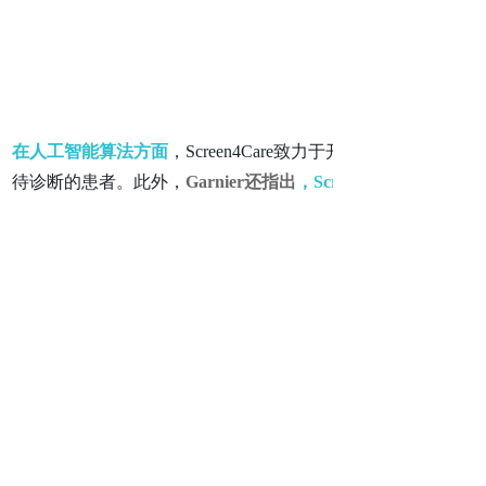
在人工智能算法方面
，Screen4Care致力于开发新算法
待诊断的患者。此外，
Garnier还指出
，Screen4Care正
“该生态系统将提供一个开放的创新平台，允许持续的数据收
Garnier说
，“这项工作的
总体目标是有助于最大限度地减少疾
Garnier还表示
，自Screen4Care启动以来，其背后的
了利益相关者论坛和委员会，例如其科学顾问委员会和患者顾
应并避免做无用功。”