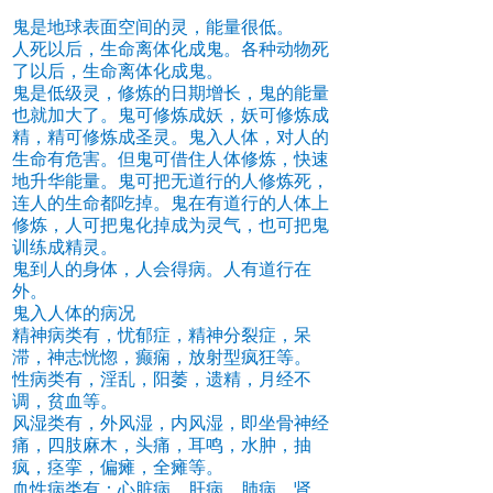
鬼是地球表面空间的灵，能量很低。
人死以后，生命离体化成鬼。各种动物死
了以后，生命离体化成鬼。
鬼是低级灵，修炼的日期增长，鬼的能量
也就加大了。鬼可修炼成妖，妖可修炼成
精，精可修炼成圣灵。鬼入人体，对人的
生命有危害。但鬼可借住人体修炼，快速
地升华能量。鬼可把无道行的人修炼死，
连人的生命都吃掉。鬼在有道行的人体上
修炼，人可把鬼化掉成为灵气，也可把鬼
训练成精灵。
鬼到人的身体，人会得病。人有道行在
外。
鬼入人体的病况
精神病类有，忧郁症，精神分裂症，呆
滞，神志恍惚，癫痫，放射型疯狂等。
性病类有，淫乱，阳萎，遗精，月经不
调，贫血等。
风湿类有，外风湿，内风湿，即坐骨神经
痛，四肢麻木，头痛，耳鸣，水肿，抽
疯，痉挛，偏瘫，全瘫等。
血性病类有：心脏病，肝病，肺病，肾