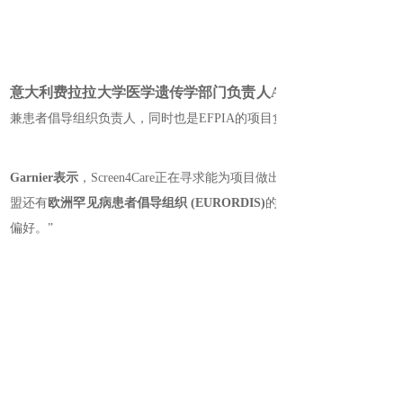
意大利费拉拉大学医学遗传学部门负责人Alessandra Ferlini
兼患者倡导组织负责人，同时也
是
EFPIA的项目负责人。此外，还有
Garnier表示
，
Screen4Car
e正在寻求能为项目做出贡献的人才队伍
盟还有
欧洲罕见病患者倡导组织 (EURORDIS)
的加入
偏好。”