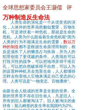
全球思想家委员会王灏儒 评
万种制造反生命法
人类生命的演化是一个从优变劣的演
化，人体外的世界虽然貌似繁荣，百物生
机，可是潜伏着一种危机，那就是生命的
危机。人类为什么面临着生命危机呢“因为
人类的行为不能满足生命的需要，
数以万
种的制造
都不是根据生命原理而制的，相
反是滋长了人的懒贪占与疾病，并为人的
犯罪创造了更优越的条件。人类现在可以
打毁灭性的战争，可以把地球弄得千疮百
孔，可以把自然破坏得不自然，可以人为
的设置种种机关去危害生命，人人都懂得
怎样去伤害他人它物来满足自己变态的心
理。人类可说是”一物变态、百物遭殃”。
由新生命人组成的世界是全新的世界。全
新的世界里不存在旧生命人，凡是旧人，
所有的旧人都被淘汰了。旧人被淘汰的途
径有：胎儿畸形的发生率在我国约为2%。