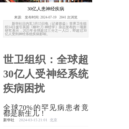
fear life
and give eternal life
30亿人患神经疾病
来源:
发布时间:
2024-07-19
2041
次浏览
新华社日内瓦3月15日电（记者曾焱）世界卫生组
织14日援引英国《柳叶刀·神经学》杂志发布的一项新
研究表示，2021年全球超过三分之一人口，即超过30
亿人受到神经系统疾病影响。
世卫组织：全球超
30亿人受神经系统
疾病困扰
全球70%的罕见病患者竟
都是新生儿！
新华社
2024-03-15 21:01
北京