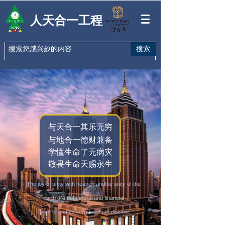
人天合一工程
搜索
与天合一其乐无穷
与地合一德财兼备
学懂生命了无病灾
敬畏生命天赐永生
The joy of unity with heaven and
the unity of the
earth
are both moral and financial
Learn to understand life
without disease,