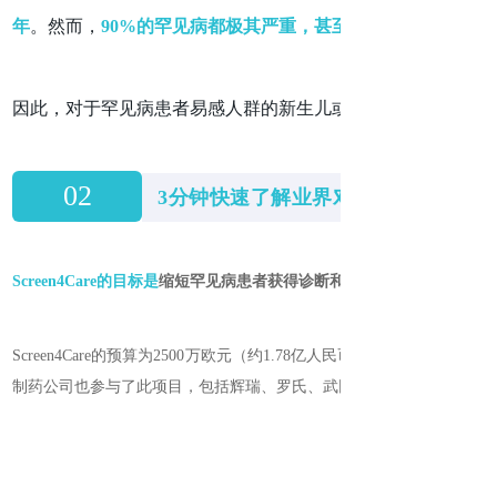
年
。然而，
90%的罕见病都极其严重，甚至很多人是否存活到
因此，对于罕见病患者易感人群的新生儿或儿童来说，如何缩
02
3分钟快速了解业界对项目的解读
Screen4Care的目标是
缩短罕见病患者获得诊断和治疗的时间
Screen4Care的预算为
2500万欧元（
约1.78亿人民币
），时间持续到2026
制药公司也参与了此项目
，包括辉瑞、罗氏、武田制药、赛诺菲、诺华