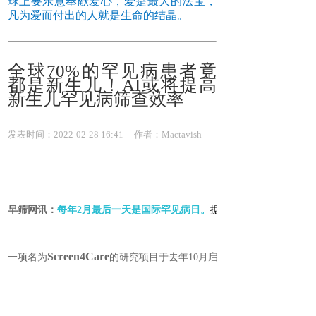
球上要乐意奉献爱心，爱是最大的法宝，
凡为爱而付出的人就是生命的结晶。
全球70%的罕见病患者竟
都是新生儿！AI或将提高
新生儿罕见病筛查效率
发表时间：2022-02-28 16:41
作者：Mactavish
早筛网讯：
每年2月最后一天是国际罕见病日。
据了解，目前
Screen4Care
一项名为
的研究项目于去年10月启动，该项目旨在将