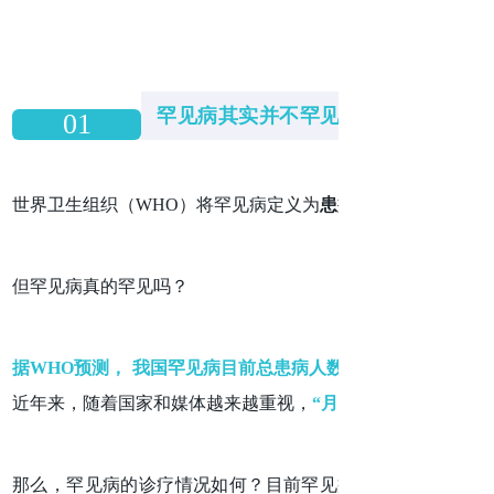
罕见病其实并不罕见
01
世界卫生组织（WHO）将罕见病定义为
患病人数占总人口的0.
但罕见病真的罕见吗？
据WHO预测， 我国罕见病目前总患病人数约为2000万。
近年来，随着国家和媒体越来越重视，
“月亮的孩子”（白化病
那么，罕见病的诊疗情况如何？目前罕见病