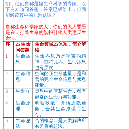
们，他们自称是懂生命科学的专家。以
下有25道问答题，答案已经给出，但我
能解读其中的几道题呢？
自称生命科学家的人，你们的天大罪恶
是在，打着生命的旗帜引领人类违反生
命法。
序
25
生命
生命领域25体系，简介解
问答题
读
1
生命炁
生命炁息乃是宇宙的精
息
神，或称元炁。生命炁息
也有层次
2
生命信
空间的正生命能量，是和
息
善的完全生命信息与炁息
能量。
3
生命力
灵界中的智慧生命，都有
超常的生命力与功能。
4
生命原
明察秋毫，开悟通隐通
理
微，合其生命原理而生
存。
5
生命总
合的概念，是人类解决所
法
有矛盾的总法。