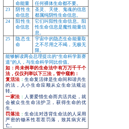
命能量
任何裸体生命都不要。
23
阴性生
圣灵、天使、鬼魂的信息
命信息
都属纯阴性生命信息。
24
阳性生
它们叫阳性生命信息。阳
命信息
性生命信息是魔性能量信
息。
25
隐态生
宇宙中的隐态生命能量取
命
之不尽用之不竭，无极无
限。
能够解读两会总理提出的“生命科学新赛
道”的人，与生命科学同比价值。
如：尚未例举的生命法中有万万千千个
法，仅仅列举以下三法，管中窥豹：
复活法
：
生命复活律是生命间和谐共生
的法，人小生命应顺从众生命法规运
转。
一家法
：
人要爱惜生命而共活共处，就
会被众生生命法护卫，获得生命的优
生。
罚落法
：
生命法对违背生命法的人采用
严密的锄禾性茬茬罚落，致其病灾死
亡。