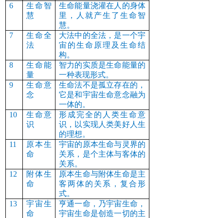
6
生命智
生命能量浇灌在人的身体
慧
里，人就产生了生命智
慧。
7
生命全
大法中的全法，是一个宇
法
宙的生命原理及生命结
构。
8
生命能
智力的实质是生命能量的
量
一种表现形式。
9
生命意
生命法不是孤立存在的，
念
它是和宇宙生命意念融为
一体的。
10
生命意
形成完全的人类生命意
识
识，以实现人类美好人生
的理想。
11
原本生
宇宙的原本生命与灵界的
命
关系，是个主体与客体的
关系。
12
附体生
原本生命与附体生命是主
命
客两体的关系，复合形
式。
13
宇宙生
亨通一命，乃宇宙生命，
命
宇宙生命是创造一切的主