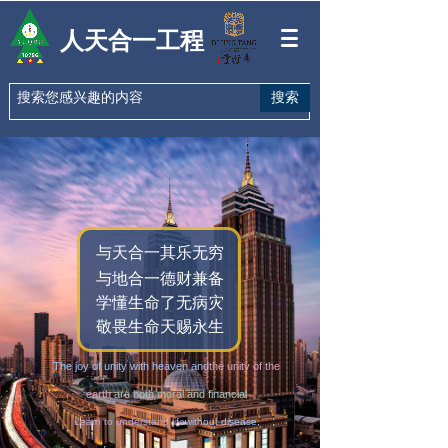
人天合一工程
搜索
与天合一其乐无穷
与地合一德财兼备
学懂生命了无病灾
敬畏生命天赐永生
The joy of unity with heaven and
the unity of the
earth
are both moral and financial
Learn to understand life
without disease,